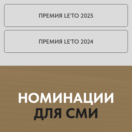
Лидер по количеству материалов о
туристическом рынке среди ТОП- 30
региональных изданий
ПЕРВЫЙ
ПО РОССИИ
Лидер по количеству публикаций
СМИ о внутреннем и въездном
туризме в России